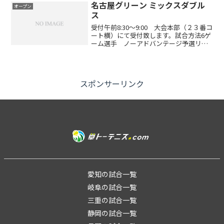
名古屋グリーン ミックスダブル
オープン
ス
受付午前8:30～9:00 大会本部（２３番コ
ート横）にて受付致します。試合方法6ゲ
ーム選手 ノーアドバンテージ予選リー
グ後、順位別トーナメント※参加数によ
り、試合方式を変更して行う場合があり
ます4試合以上できる形式になっていま
す!!（参加...
スポンサーリンク
愛知の試合一覧
岐阜の試合一覧
三重の試合一覧
静岡の試合一覧