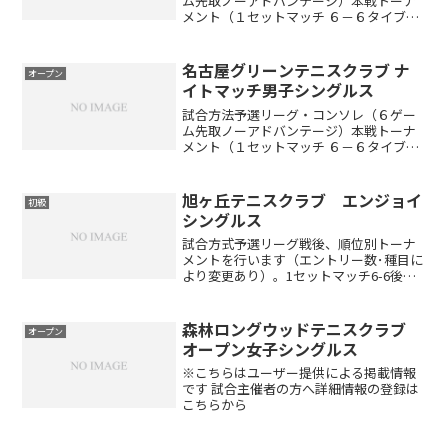
ム先取ノーアドバンテージ）本戦トーナ
メント（１セットマッチ ６－６タイブレ
ーク）※出場者数により変更する場合が
あります。（ドローは当日抽選です）開
催時間午前8:30～9:00 受付 午前9:00 ル
名古屋グリーンテニスクラブ ナ
オープン
ール説...
イトマッチ男子シングルス
試合方法予選リーグ・コンソレ（６ゲー
ム先取ノーアドバンテージ）本戦トーナ
メント（１セットマッチ ６－６タイブレ
ーク）※出場者数により変更する場合が
あります。（ドローは当日抽選です）開
催時間午前8:30～9:00 受付 午前9:00 ル
旭ヶ丘テニスクラブ エンジョイ
初級
ール説...
シングルス
試合方式予選リーグ戦後、順位別トーナ
メントを行います（エントリー数･種目に
より変更あり）。1セットマッチ6-6後タ
イブレーク（エントリー数･種目により変
更あり）セミアドバンテージレベル制限
初・中級者対象です。旭ヶ丘テニスクラ
森林ロングウッドテニスクラブ
オープン
ブにおける上級者...
オープン女子シングルス
※こちらはユーザー提供による掲載情報
です 試合主催者の方へ詳細情報の登録は
こちらから