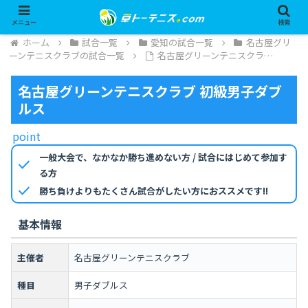
メニュー
検索
ホーム
試合一覧
愛知の試合一覧
名古屋グリ
ーンテニスクラブの試合一覧
名古屋グリーンテニスクラ…
名古屋グリーンテニスクラブ 初級男子ダブ
ルス
point
一般大会で、なかなか勝ち進めない方 / 試合にはじめて参加す
check
る方
check
勝ち負けよりもたくさん試合がしたい方におススメです!!
基本情報
主催者
名古屋グリーンテニスクラブ
種目
男子ダブルス