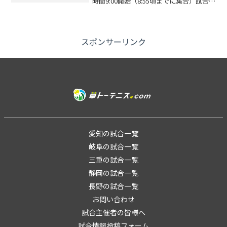
時間9:00開始（8:55頃までに集合）試合方
式「3チーム・6名以上」のダブルス団体
戦ですレベル制限レベル制限はありませ
ん。エントリー代13,200円（チ...
スポンサーリンク
愛知の試合一覧
岐阜の試合一覧
三重の試合一覧
静岡の試合一覧
長野の試合一覧
お問い合わせ
試合主催者の皆様へ
試合情報投稿フォーム