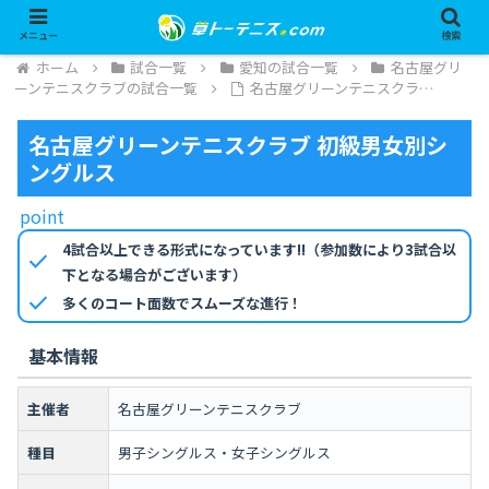
メニュー
検索
ホーム
試合一覧
愛知の試合一覧
名古屋グリ
ーンテニスクラブの試合一覧
名古屋グリーンテニスクラ…
名古屋グリーンテニスクラブ 初級男女別シ
ングルス
point
4試合以上できる形式になっています!!（参加数により3試合以
check
下となる場合がございます）
check
多くのコート面数でスムーズな進行！
基本情報
主催者
名古屋グリーンテニスクラブ
種目
男子シングルス・女子シングルス