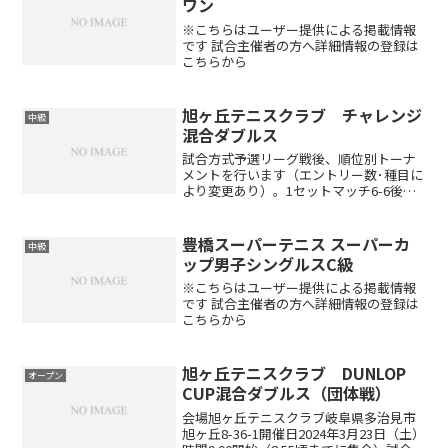
ワン
※こちらはユーザー提供による掲載情報
です 試合主催者の方へ詳細情報の登録は
こちらから
旭ヶ丘テニスクラブ チャレンジ
中級
混合ダブルス
試合方式予選リーグ戦後、順位別トーナ
メントを行います（エントリー数･種目に
より変更あり）。1セットマッチ6-6後タ
イブレーク（エントリー数･種目により変
更あり）セミアドバンテージレベル制限
初・中級者対象です。旭ヶ丘テニスクラ
豊橋スーパーテニス スーパーカ
中級
ブにおける上級者...
ップ男子シングルスC級
※こちらはユーザー提供による掲載情報
です 試合主催者の方へ詳細情報の登録は
こちらから
旭ヶ丘テニスクラブ DUNLOP
オープン
CUP混合ダブルス（団体戦）
会場旭ヶ丘テニスクラブ岐阜県多治見市
旭ヶ丘8-36-1開催日2024年3月23日（土）