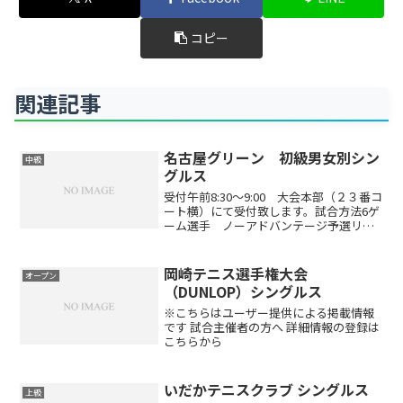
コピー
関連記事
名古屋グリーン 初級男女別シン
中級
グルス
受付午前8:30～9:00 大会本部（２３番コ
ート横）にて受付致します。試合方法6ゲ
ーム選手 ノーアドバンテージ予選リー
グ後、順位別トーナメント※参加数によ
り、試合方式を変更して行う場合があり
ます4試合以上できる形式になっていま
岡崎テニス選手権大会
オープン
す!!（参加...
（DUNLOP）シングルス
※こちらはユーザー提供による掲載情報
です 試合主催者の方へ 詳細情報の登録は
こちらから
いだかテニスクラブ シングルス
上級