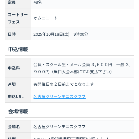
定員
48名
コートサー
オムニコート
フェス
日時
2025年10月18日(土) 9時00分
申込情報
会員・スクール生・メール会員 ３,６００円 一般 ３,
申込料
９００円（当日大会本部にてお支払下さい）
〆切
各開催日の２日前までとなります
申込URL
名古屋グリーンテニスクラブ
会場情報
会場名
名古屋グリーンテニスクラブ
住所
470-0352 愛知県豊田市篠原町山訳７４−１