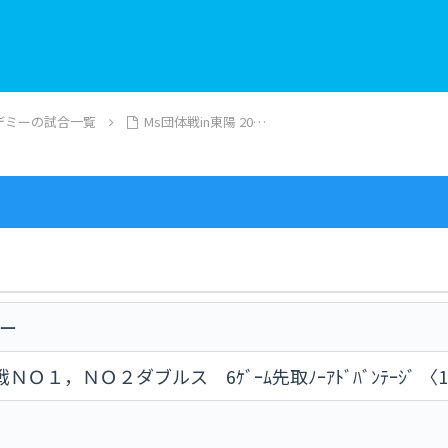
デミーの試合一覧
Ms団体戦in東陽 20…
ミー
Ｏ１，ＮＯ２ダブルス 6ｹﾞｰﾑ先取ﾉｰｱﾄﾞﾊﾞﾝﾃｰｼﾞ 