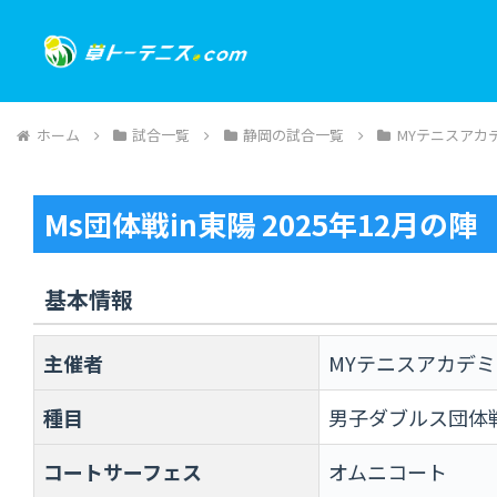
ホーム
試合一覧
静岡の試合一覧
MYテニスアカ
Ms団体戦in東陽 2025年12月の陣
基本情報
主催者
MYテニスアカデ
種目
男子ダブルス団体戦Ｎ
コートサーフェス
オムニコート