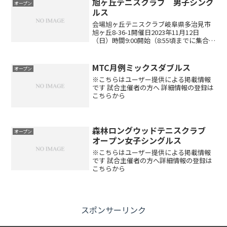
旭ヶ丘テニスクラブ 男子シング
オープン
ルス
会場旭ヶ丘テニスクラブ岐阜県多治見市
旭ヶ丘8-36-1開催日2023年11月12日
（日）時間9:00開始（8:55頃までに集合）
レベル制限レベル制限はありません。エ
ントリー代3,500円エントリー方法エント
リーはこちらから※日付、種目にお間...
MTC月例ミックスダブルス
オープン
※こちらはユーザー提供による掲載情報
です 試合主催者の方へ 詳細情報の登録は
こちらから
森林ロングウッドテニスクラブ
オープン
オープン女子シングルス
※こちらはユーザー提供による掲載情報
です 試合主催者の方へ詳細情報の登録は
こちらから
スポンサーリンク