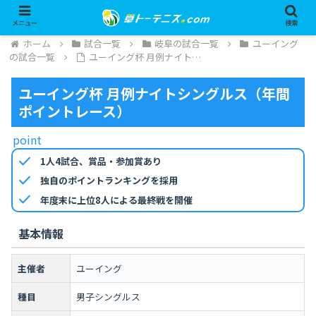
メニュー
検索
ホーム
試合一覧
岐阜の試合一覧
ユーイング
の試合一覧
ユーイング杯 月例ナイト…
ユーイング杯 月例ナイトシングルス（年間
ポイントレース）
point
check
1人4試合、賞品・参加賞あり
check
独自のポイントランキングを採用
check
年度末に上位8人による最終戦を開催
基本情報
主催者
ユーイング
種目
男子シングルス