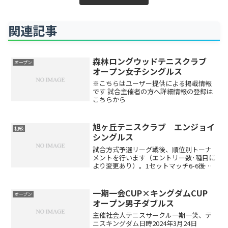
関連記事
森林ロングウッドテニスクラブ
オープン
オープン女子シングルス
※こちらはユーザー提供による掲載情報
です 試合主催者の方へ詳細情報の登録は
こちらから
旭ヶ丘テニスクラブ エンジョイ
初級
シングルス
試合方式予選リーグ戦後、順位別トーナ
メントを行います（エントリー数･種目に
より変更あり）。1セットマッチ6-6後タ
イブレーク（エントリー数･種目により変
更あり）セミアドバンテージレベル制限
初・中級者対象です。旭ヶ丘テニスクラ
一期一会CUP×キングダムCUP
オープン
ブにおける上級者...
オープン男子ダブルス
主催社会人テニスサークル一期一笑、テ
ニスキングダム日時2024年3月24日