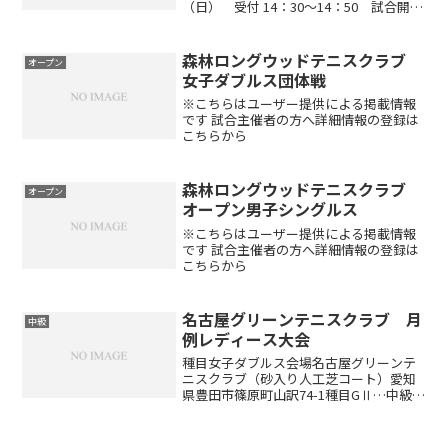
（日） 受付 14：30～14：50 試合開始
15：00会場カルチャービレッジ輪中ドー
ム（屋内オムニコート・ 4 面）※室内コ
ートのため天候による中止はございませ
森林ロングウッドテニスクラブ
オープン
ん...
女子ダブルス団体戦
※こちらはユーザー提供による掲載情報
です 試合主催者の方へ詳細情報の登録は
こちらから
森林ロングウッドテニスクラブ
オープン
オープン男子シングルス
※こちらはユーザー提供による掲載情報
です 試合主催者の方へ詳細情報の登録は
こちらから
名古屋グリーンテニスクラブ 月
中級
例レディース大会
種目女子ダブルス会場名古屋グリーンテ
ニスクラブ（砂入り人工芝コート）愛知
県豊田市篠原町山訳74-1種目GⅡ…中級レ
ベルの方GⅢ…初中級～中級GⅣ…初級～
初中級、試合経験の少ない方（GⅡに出場
されるレベルの方の参加不可とします）