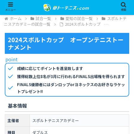
メニュー
検索
ホーム
試合一覧
愛知の試合一覧
スポルトテ
ニスアカデミーの試合一覧
2024スポルトカップ …
2024スポルトカップ オープンテニストー
ナメント
point
check
成績に応じてポイントを進呈致します
check
獲得総数上位8名が3月に行われるFINALS出場権を得られます
FINALS優勝者にはダンロップorヨネックスのお好きなラケッ
check
トプレゼント!!
基本情報
主催者
スポルトテニスアカデミー
種目
ダブルス