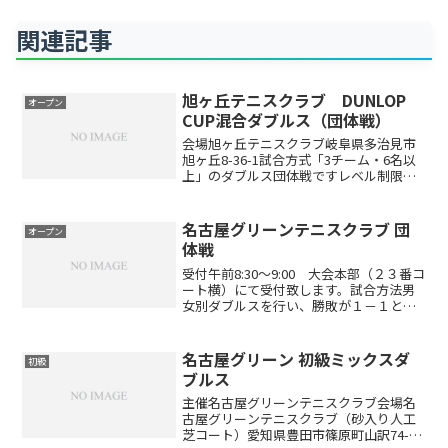
関連記事
旭ヶ丘テニスクラブ DUNLOP
オープン
CUP混合ダブルス（団体戦）
会場旭ヶ丘テニスクラブ岐阜県多治見市
旭ヶ丘8-36-1試合方式「3チーム・6名以
上」のダブルス団体戦ですレベル制限レ
ベル制限はありません。エントリー代
13,200円（チーム）エントリー方法エン
トリーはこちらから※日付、種目にお間
名古屋グリーンテニスクラブ 団
オープン
違いがないか...
体戦
受付午前8:30～9:00 大会本部（２３番コ
ート横）にて受付致します。試合方法男
女別ダブルスを行い、勝敗が１－１とな
った場合はミックスダブルスを行いま
す。※ミックスダブルス10Pスーパータイ
ブレークとなります6ゲーム先取ノーアド
名古屋グリーン 初級ミックスダ
初級
バンテージ...
ブルス
主催名古屋グリーンテニスクラブ会場名
古屋グリーンテニスクラブ（砂入り人工
芝コート）愛知県豊田市篠原町山訳74-1