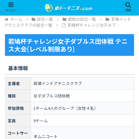
メニュー
検索
ホーム
試合一覧
愛知の試合一覧
若鳩インド
アテニスクラブの試合一覧
若鳩杯チャレンジ女子ダブ…
若鳩杯チャレンジ女子ダブルス団体戦 テニ
ス大会(レベル制限あり)
基本情報
主催者
若鳩インドアテニスクラブ
種目
女子ダブルス団体戦
参加資格
1チーム4人のグループ（女性４名）
定員
9チーム
コートサー
オムニコート