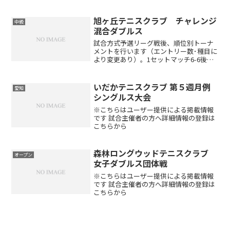
種目ミックスダブルス参加資格一般男女
混合ダブルス（中学生以上）※当大会で
優勝された方は、次回以降ご参加いただ
旭ヶ丘テニスクラブ チャレンジ
中級
けません。定員24組...
混合ダブルス
試合方式予選リーグ戦後、順位別トーナ
メントを行います（エントリー数･種目に
より変更あり）。1セットマッチ6-6後タ
イブレーク（エントリー数･種目により変
更あり）セミアドバンテージレベル制限
初・中級者対象です。旭ヶ丘テニスクラ
いだかテニスクラブ 第５週月例
愛知
ブにおける上級者...
シングルス大会
※こちらはユーザー提供による掲載情報
です 試合主催者の方へ詳細情報の登録は
こちらから
森林ロングウッドテニスクラブ
オープン
女子ダブルス団体戦
※こちらはユーザー提供による掲載情報
です 試合主催者の方へ詳細情報の登録は
こちらから