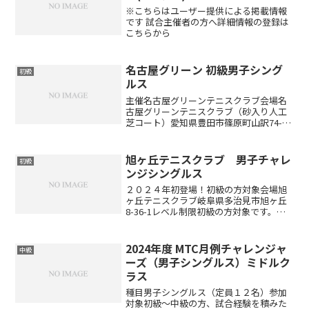
※こちらはユーザー提供による掲載情報
です 試合主催者の方へ詳細情報の登録は
こちらから
名古屋グリーン 初級男子シング
初級
ルス
主催名古屋グリーンテニスクラブ会場名
古屋グリーンテニスクラブ（砂入り人工
芝コート）愛知県豊田市篠原町山訳74-1
種目男子シングルス参加資格中学生以上
の男女※当大会で優勝された方は、次回
以降ご参加いただけません。定員24名
旭ヶ丘テニスクラブ 男子チャレ
初級
（定員になり次第、キ...
ンジシングルス
２０２４年初登場！初級の方対象会場旭
ヶ丘テニスクラブ岐阜県多治見市旭ヶ丘
8-36-1レベル制限初級の方対象です。チ
ャレンジシングルスで1位トーナメントに
常時進出されている方はご遠慮くださ
い。エントリー代３，５００円（当日払
2024年度 MTC月例チャレンジャ
中級
い）エントリー方法...
ーズ（男子シングルス）ミドルク
ラス
種目男子シングルス（定員１２名）参加
対象初級～中級の方、試合経験を積みた