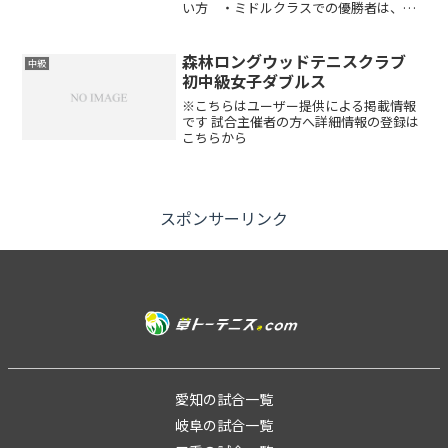
い方 ・ミドルクラスでの優勝者は、２
か月出場できません ・オープン大会優
勝者、インターハイ・インカレ出場者、
県代表になった方、テニスコーチ・アシ
森林ロングウッドテニスクラブ
中級
スタントコーチ経験者は出...
初中級女子ダブルス
※こちらはユーザー提供による掲載情報
です 試合主催者の方へ詳細情報の登録は
こちらから
スポンサーリンク
愛知の試合一覧
岐阜の試合一覧