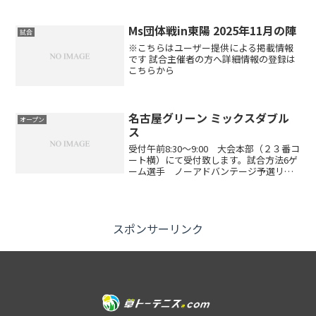
の16:00までとなります。それ以降のキャ
ンセルは参加料をお支払いして頂きま
す・ゲーム中における疾病および傷害に
Ms団体戦in東陽 2025年11月の陣
試合
ついては、応急処置...
※こちらはユーザー提供による掲載情報
です 試合主催者の方へ詳細情報の登録は
こちらから
名古屋グリーン ミックスダブル
オープン
ス
受付午前8:30～9:00 大会本部（２３番コ
ート横）にて受付致します。試合方法6ゲ
ーム選手 ノーアドバンテージ予選リー
グ後、順位別トーナメント※参加数によ
り、試合方式を変更して行う場合があり
ます4試合以上できる形式になっていま
す!!（参加...
スポンサーリンク