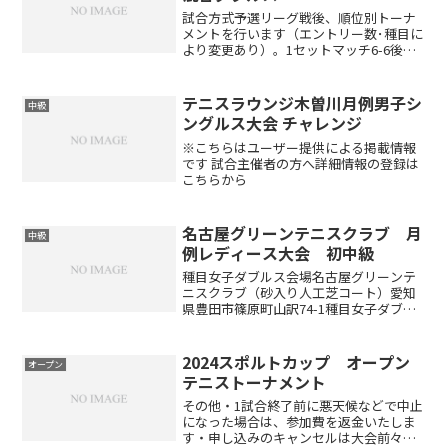
試合方式予選リーグ戦後、順位別トーナ
メントを行います（エントリー数･種目に
より変更あり）。1セットマッチ6-6後タ
イブレーク（エントリー数･種目により変
更あり）セミアドバンテージレベル制限
初・中級者対象です。旭ヶ丘テニスクラ
テニスラウンジ木曽川月例男子シ
中級
ブにおける上級者...
ングルス大会 チャレンジ
※こちらはユーザー提供による掲載情報
です 試合主催者の方へ詳細情報の登録は
こちらから
名古屋グリーンテニスクラブ 月
中級
例レディース大会 初中級
種目女子ダブルス会場名古屋グリーンテ
ニスクラブ（砂入り人工芝コート）愛知
県豊田市篠原町山訳74-1種目女子ダブル
ス上級…中級～上級レベルの方中級…初
中級～中級レベルの方初中級…初級～初
中級レベルの方初級…試合経験の少ない
2024スポルトカップ オープン
オープン
方※優勝したペアの方...
テニストーナメント
その他・1試合終了前に悪天候などで中止
になった場合は、参加費を返金いたしま
す・申し込みのキャンセルは大会前々日