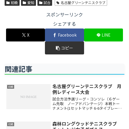
初級
愛知
試合
名古屋グリーンテニスクラブ
スポンサーリンク
シェアする
X
Facebook
LINE
コピー
関連記事
名古屋グリーンテニスクラブ 月
初級
例レディース大会
試合方法予選リーグ・コンソレ（６ゲー
ム先取 ノーアドバンテージ）本戦トー
ナメント(1セットマッチ 6-6タイブレー
ク)※出場者数により変更する場合があり
ます(ドローは当日抽選です)賞品参加賞と
して250ポイント ※勝敗によって下記ポ
森林ロングウッドテニスクラブ
初級
イントが...