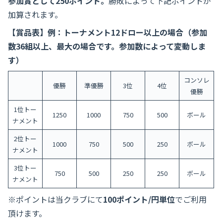
参加賞として250ポイント。
勝敗によって下記ポイントが
加算されます。
【賞品表】例：トーナメント12ドロー以上の場合（参加
数36組以上、最大の場合です。参加数によって変動しま
す）
コンソレ
優勝
準優勝
3位
4位
優勝
1位トー
1250
1000
750
500
ボール
ナメント
2位トー
1000
750
500
250
ボール
ナメント
3位トー
750
500
250
250
ボール
ナメント
※ポイントは当クラブにて
100ポイント/円単位
でご利用
頂けます。