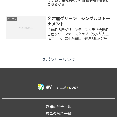
です 試合主催者の方へ詳細情報の登録は
こちらから
名古屋グリーン シングルストー
オープン
ナメント
主催名古屋グリーンテニスクラブ会場名
古屋グリーンテニスクラブ（砂入り人工
芝コート）愛知県豊田市篠原町山訳74-1
種目男子シングルス・女子シングルス参
加資格中学生以上の男女定員男女合計75
名（定員になり次第、キャンセル待ちと
なります）大会日程...
スポンサーリンク
愛知の試合一覧
岐阜の試合一覧