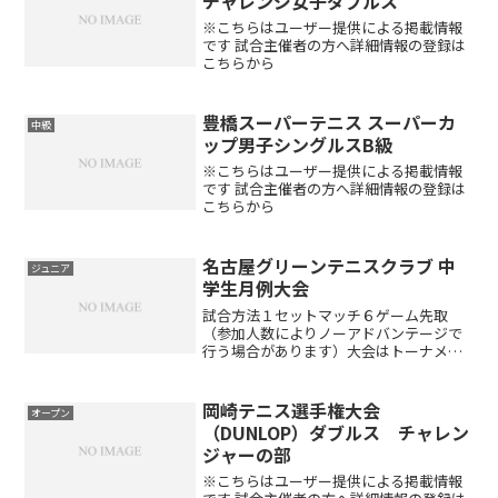
チャレンジ女子ダブルス
※こちらはユーザー提供による掲載情報
です 試合主催者の方へ詳細情報の登録は
こちらから
豊橋スーパーテニス スーパーカ
中級
ップ男子シングルスB級
※こちらはユーザー提供による掲載情報
です 試合主催者の方へ詳細情報の登録は
こちらから
名古屋グリーンテニスクラブ 中
ジュニア
学生月例大会
試合方法１セットマッチ６ゲーム先取
（参加人数によりノーアドバンテージで
行う場合があります）大会はトーナメン
トで行い、成績に応じて下記ポイント表
とおりポイントを与えます※チャレンジ
マッチ（４ゲーム先取）もありますので
岡崎テニス選手権大会
オープン
積極的に参加して下さい※筆...
（DUNLOP）ダブルス チャレン
ジャーの部
※こちらはユーザー提供による掲載情報