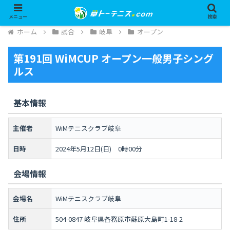
メニュー
検索
ホーム
試合
岐阜
オープン
第191回 WiMCUP オープン一般男子シング
ルス
基本情報
主催者
WiMテニスクラブ岐阜
日時
2024年5月12日(日) 0時00分
会場情報
会場名
WiMテニスクラブ岐阜
住所
504-0847 岐阜県各務原市蘇原大島町1-18-2