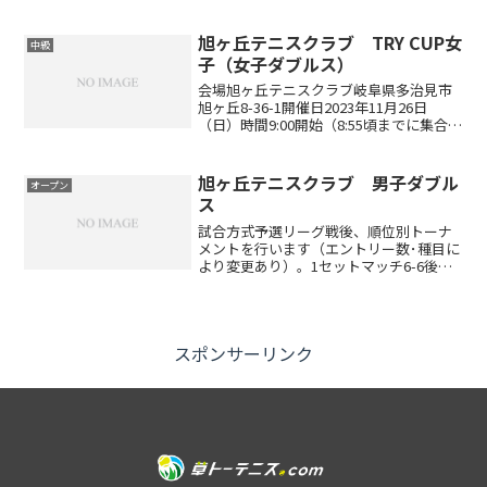
レベル制限レベル制限はありません。※
社会人のみ参加できます。エントリー代
4,800円(ペア）エントリー方法エントリ...
旭ヶ丘テニスクラブ TRY CUP女
中級
子（女子ダブルス）
会場旭ヶ丘テニスクラブ岐阜県多治見市
旭ヶ丘8-36-1開催日2023年11月26日
（日）時間9:00開始（8:55頃までに集合）
レベル制限初・中級の方対象。各優勝者
は次年度からは出場できません。祝！卒
業エントリー代4,800円(ペア）エント...
旭ヶ丘テニスクラブ 男子ダブル
オープン
ス
試合方式予選リーグ戦後、順位別トーナ
メントを行います（エントリー数･種目に
より変更あり）。1セットマッチ6-6後タ
イブレーク（エントリー数･種目により変
更あり）セミアドバンテージアクセスお
車でお越しの方東名高速道路名古屋I.Cよ
り小牧ジャン...
スポンサーリンク