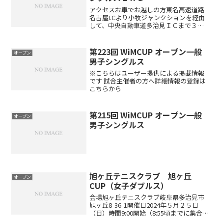
アクセスお車でお越しの方東名高速道路
名古屋I.Cより小牧ジャンクションを経由
して、中央自動車道多治見ＩＣまで３０
分、国道２４８号線経由で旭ヶ丘テニス
クラブまで８分バスでお越しの方ＪＲ多
治見駅北口(裏)名鉄緑台線 旭ヶ丘10丁目
第223回 WiMCUP オープン一般
オープン
下車徒歩２分時...
男子シングルス
※こちらはユーザー提供による掲載情報
です 試合主催者の方へ詳細情報の登録は
こちらから
第215回 WiMCUP オープン一般
オープン
男子シングルス
旭ヶ丘テニスクラブ 旭ヶ丘
オープン
CUP（女子ダブルス）
会場旭ヶ丘テニスクラブ岐阜県多治見市
旭ヶ丘8-36-1開催日2024年５月２５日
（日）時間9:00開始（8:55頃までに集合）