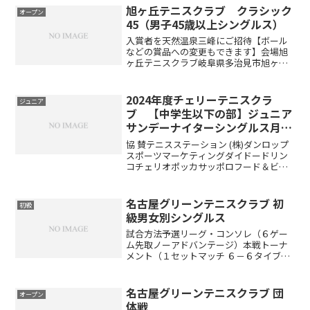
旭ヶ丘テニスクラブ クラシック
オープン
45（男子45歳以上シングルス）
入賞者を天然温泉三峰にご招待【ボール
などの賞品への変更もできます】会場旭
ヶ丘テニスクラブ岐阜県多治見市旭ヶ丘
8-36-1開催日2024年3月20日（水）時間
9:00開始（8:55頃までに集合）レベル制限
45歳以上の方が対象ですエントリー代3...
2024年度チェリーテニスクラ
ジュニア
ブ 【中学生以下の部】ジュニア
サンデーナイターシングルス月例
会
協 賛テニスステーション (株)ダンロップ
スポーツマーケティングダイドードリン
コチェリオポッカサッポロフード＆ビバ
レッジ試合方法トーナメント方式 6ゲー
ム先取ノーアドバンテージコンソレーシ
ョン有りますチャレンジマッチも行うの
名古屋グリーンテニスクラブ 初
初級
で最低３試合はで...
級男女別シングルス
試合方法予選リーグ・コンソレ（６ゲー
ム先取ノーアドバンテージ）本戦トーナ
メント（１セットマッチ ６－６タイブレ
ーク）※出場者数により変更する場合が
あります。（ドローは当日抽選です）開
催時間午前8:30～9:00 受付 午前9:00 ル
名古屋グリーンテニスクラブ 団
オープン
ール説...
体戦