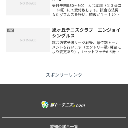
受付午前8:30～9:00 大会本部（２３番コ
ート横）にて受付致します。試合方法男
女別ダブルスを行い、勝敗が１－１とな
った場合はミックスダブルスを行いま
す。※ミックスダブルス10Pスーパータイ
ブレークとなります6ゲーム先取ノーアド
旭ヶ丘テニスクラブ エンジョイ
初級
バンテージ...
シングルス
試合方式予選リーグ戦後、順位別トーナ
メントを行います（エントリー数･種目に
より変更あり）。1セットマッチ6-6後タ
イブレーク（エントリー数･種目により変
更あり）セミアドバンテージレベル制限
初・中級者対象です。旭ヶ丘テニスクラ
ブにおける上級者...
スポンサーリンク
愛知の試合一覧