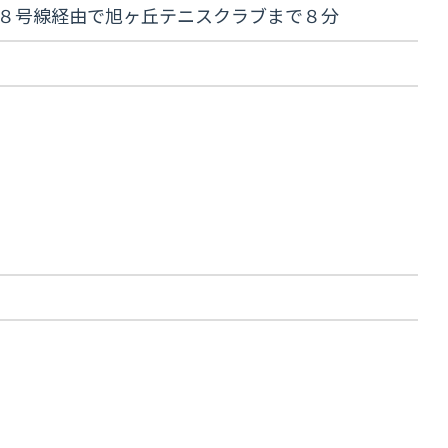
４８号線経由で旭ヶ丘テニスクラブまで８分