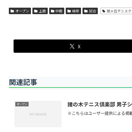
オープン
上級
中級
岐阜
試合
旭ヶ丘テニスク
X
関連記事
諸の木テニス倶楽部 男子
オープン
※こちらはユーザー提供による掲