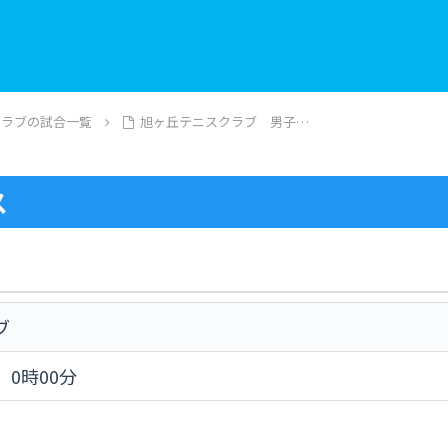
クラブの試合一覧
旭ヶ丘テニスクラブ 男子…
ス
ブ
) 0時00分